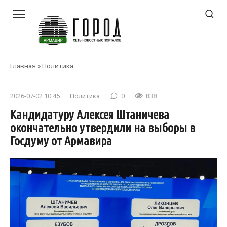
Перейти
к
контенту
Главная
»
Политика
2026-07-02 10:45
Политика
0
838
Кандидатуру Алексея Штаничева
окончательно утвердили на выборы в
Госдуму от Армавира