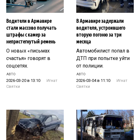
Водители в Армавире
В Армавире задержали
стали массово получать
водителя, устроившего
штрафы с камер за
вторую погоню за три
непристегнутый ремень
месяца
О новых «письмах
Автомобилист попал в
счастья» говорят в
ДТП при попытке уйти
соцсетях.
от полиции.
АВТО
АВТО
2026-03-20 в 13:10
Игнат
2026-03-04 в 11:10
Игнат
Святки
Святки