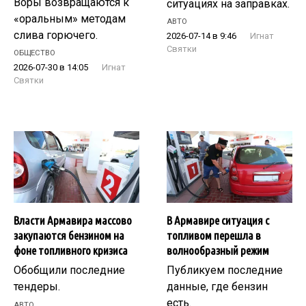
Воры возвращаются к
ситуациях на заправках.
«оральным» методам
АВТО
слива горючего.
2026-07-14 в 9:46
Игнат
Святки
ОБЩЕСТВО
2026-07-30 в 14:05
Игнат
Святки
Власти Армавира массово
В Армавире ситуация с
закупаются бензином на
топливом перешла в
фоне топливного кризиса
волнообразный режим
Обобщили последние
Публикуем последние
тендеры.
данные, где бензин
есть.
АВТО