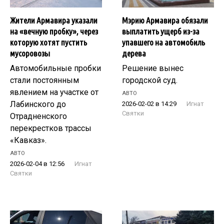
Жители Армавира указали
Мэрию Армавира обязали
на «вечную пробку», через
выплатить ущерб из-за
которую хотят пустить
упавшего на автомобиль
мусоровозы
дерева
Автомобильные пробки
Решение вынес
стали постоянным
городской суд.
явлением на участке от
АВТО
Лабинского до
2026-02-02 в 14:29
Игнат
Святки
Отрадненского
перекрестков трассы
«Кавказ».
АВТО
2026-02-04 в 12:56
Игнат
Святки