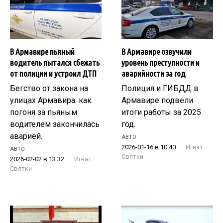
В Армавире пьяный
В Армавире озвучили
водитель пытался сбежать
уровень преступности и
от полиции и устроил ДТП
аварийности за год
Бегство от закона на
Полиция и ГИБДД в
улицах Армавира: как
Армавире подвели
погоня за пьяным
итоги работы за 2025
водителем закончилась
год.
аварией.
АВТО
2026-01-16 в 10:40
Игнат
АВТО
Святки
2026-02-02 в 13:32
Игнат
Святки