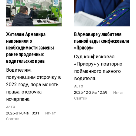
Жителям Армавира
В Армавире у любителя
напомнили о
пьяной езды конфисковали
необходимости замены
«Приору»
ранее продленных
Суд конфисковал
водительских прав
«Приору» у повторно
Водителям,
пойманного пьяного
получившим отсрочку в
водителя.
2022 году, пора менять
АВТО
права: отсрочка
2025-12-29 в 12:59
Игнат
Святки
исчерпана.
АВТО
2026-01-04 в 13:31
Игнат
Святки