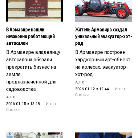
В Армавире нашли
Житель Армавира создал
незаконно работающий
уникальный эвакуатор-хот-
автосалон
род
В Армавире владелицу
В Армавире построен
автосалона обязали
хардкорный арт-объект
прекратить бизнес на
на колесах: эвакуатор-
земле,
хот-род.
предназначенной для
АВТО
садоводства.
2026-01-12 в 12:44
Игнат
Святки
АВТО
2026-01-15 в 13:18
Игнат
Святки