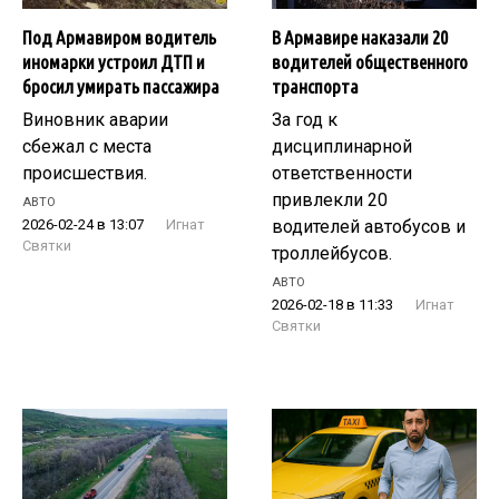
Под Армавиром водитель
В Армавире наказали 20
иномарки устроил ДТП и
водителей общественного
бросил умирать пассажира
транспорта
Виновник аварии
За год к
сбежал с места
дисциплинарной
происшествия.
ответственности
привлекли 20
АВТО
водителей автобусов и
2026-02-24 в 13:07
Игнат
Святки
троллейбусов.
АВТО
2026-02-18 в 11:33
Игнат
Святки