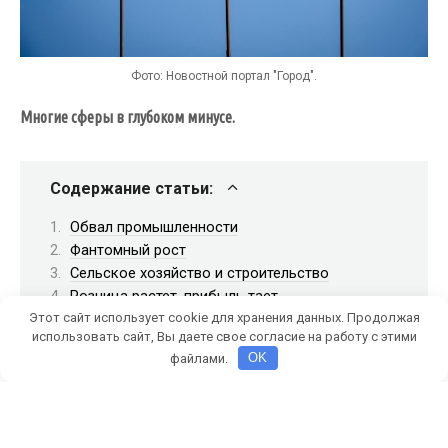
Фото: Новостной портал "Город".
Многие сферы в глубоком минусе.
Содержание статьи:
Обвал промышленности
Фантомный рост
Сельское хозяйство и строительство
Розница растет, прибыль тает
Этот сайт использует cookie для хранения данных. Продолжая
использовать сайт, Вы даете свое согласие на работу с этими
файлами.
OK
Администрация Армавира опубликовала сводку
социально-экономического положения города за
январь — март 2026 года. Документ содержит
официальные цифры по крупным и средним