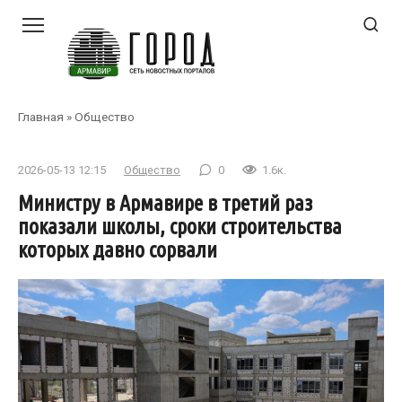
Перейти
к
контенту
Главная
»
Общество
2026-05-13 12:15
Общество
0
1.6к.
Министру в Армавире в третий раз
показали школы, сроки строительства
которых давно сорвали