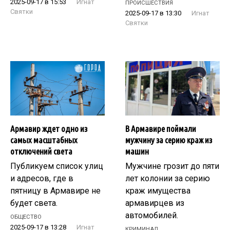
2025-09-17 в 15:53
Игнат
ПРОИСШЕСТВИЯ
Святки
2025-09-17 в 13:30
Игнат
Святки
Армавир ждет одно из
В Армавире поймали
самых масштабных
мужчину за серию краж из
отключений света
машин
Публикуем список улиц
Мужчине грозит до пяти
и адресов, где в
лет колонии за серию
пятницу в Армавире не
краж имущества
будет света.
армавирцев из
автомобилей.
ОБЩЕСТВО
2025-09-17 в 13:28
Игнат
КРИМИНАЛ