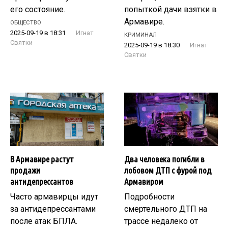
его состояние.
попыткой дачи взятки в
Армавире.
ОБЩЕСТВО
2025-09-19 в 18:31
Игнат
КРИМИНАЛ
Святки
2025-09-19 в 18:30
Игнат
Святки
В Армавире растут
Два человека погибли в
продажи
лобовом ДТП с фурой под
антидепрессантов
Армавиром
Часто армавирцы идут
Подробности
за антидепрессантами
смертельного ДТП на
после атак БПЛА.
трассе недалеко от