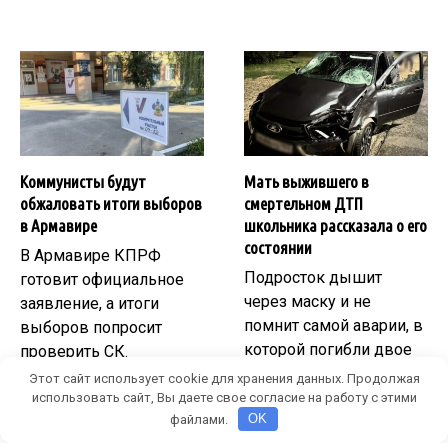
Коммунисты будут
Мать выжившего в
обжаловать итоги выборов
смертельном ДТП
в Армавире
школьника рассказала о его
состоянии
В Армавире КПРФ
Подросток дышит
готовит официальное
через маску и не
заявление, а итоги
помнит самой аварии, в
выборов попросит
которой погибли двое
проверить СК.
его приятелей.
Этот сайт использует cookie для хранения данных. Продолжая
ПОЛИТИКА
использовать сайт, Вы даете свое согласие на работу с этими
2025-09-15 в 18:14
Игнат
ПРОИСШЕСТВИЯ
Святки
файлами.
OK
2025-09-12 в 13:23
Игнат
Святки