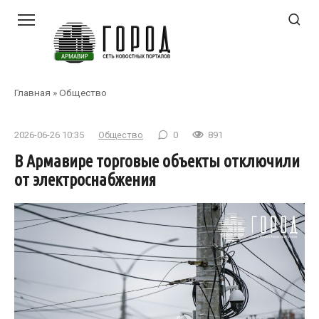
Перейти
к
контенту
Главная
»
Общество
2026-06-26 10:35
Общество
0
891
В Армавире торговые объекты отключили
от электроснабжения