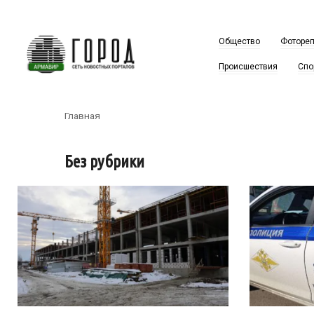
Перейти
к
контенту
Общество
Фоторе
Происшествия
Спо
Главная
Без рубрики