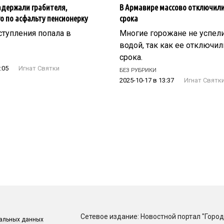
адержали грабителя,
В Армавире массово отключил
 по асфальту пенсионерку
срока
тупления попала в
Многие горожане не успели
водой, так как ее отключи
срока.
:05
Игнат Святки
БЕЗ РУБРИКИ
2025-10-17 в 13:37
Игнат Святк
Сетевое издание: Новостной портал "Город
нальных данных