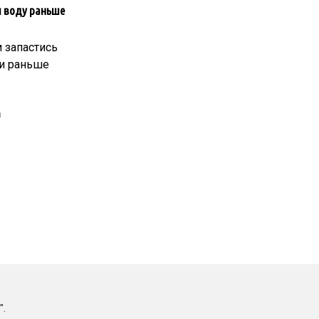
и воду раньше
 запастись
ли раньше
и
".